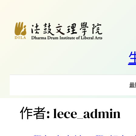
跳
至
主
要
內
容
最
作者:
lece_admin