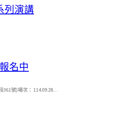
系列演講
會報名中
號)場次： 114.09.28…